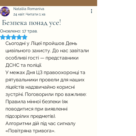
Nataliia Romaniva
24 квіт.
Читати 1 хв
Безпека понад усе!
Оновлено:
17 трав.
Оцінка: NaN з 5 зірок.
Сьогодні у Ліцеї пройшов День 
цивільного захисту. До нас завітали 
особливі гості — представники 
ДСНС та поліції.
У межах Дня ЦЗ правоохоронці та 
рятувальники провели для наших 
ліцеїстів надзвичайно корисні 
зустрічі. Поговорили про важливе:
Правила мінної безпеки (як 
поводитися при виявленні 
підозрілих предметів).
Алгоритми дій під час сигналу 
«Повітряна тривога».