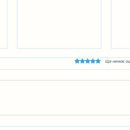
Оцінка: 0 з 5 зірок.
Ще немає оц
Вшанування пам’яті дітей
Неймо
та ві