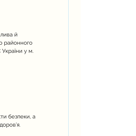
лива й  
го районного 
України у м. 
ти безпеки, а 
доров’я.