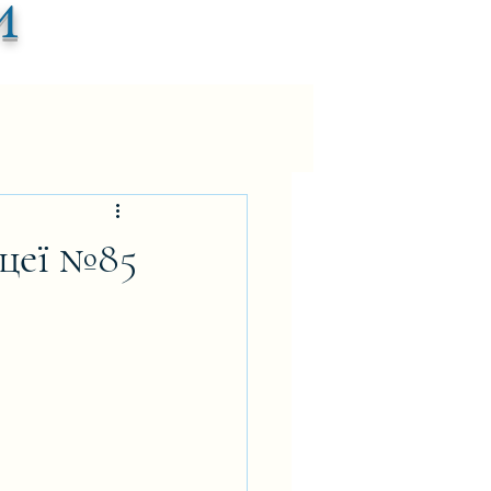
и
іцеї №85