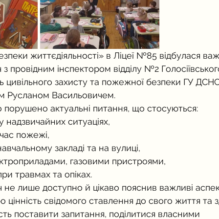
зпеки життєдіяльності» в Ліцеї №85 відбулася важ
ч з провідним інспектором відділу №2 Голосіївсько
ь цивільного захисту та пожежної безпеки ГУ ДСНС 
ем Русланом Васильовичем.
о порушено актуальні питання, що стосуються:
у надзвичайних ситуаціях,
 час пожежі,
навчальному закладі та на вулиці,
ктроприладами, газовими пристроями,
ри травмах та опіках.
 не лише доступно й цікаво пояснив важливі аспек
о цінність свідомого ставлення до свого життя та з
сть поставити запитання, поділитися власними 