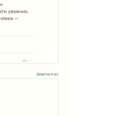
и.
ати уважних, 
езпека — 
Дивитися всі