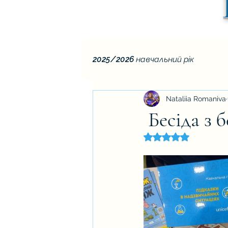
2025/2026 навчальний рік
Nataliia Romaniva
Бесіда з 
Оцінка: NaN з 5 зір