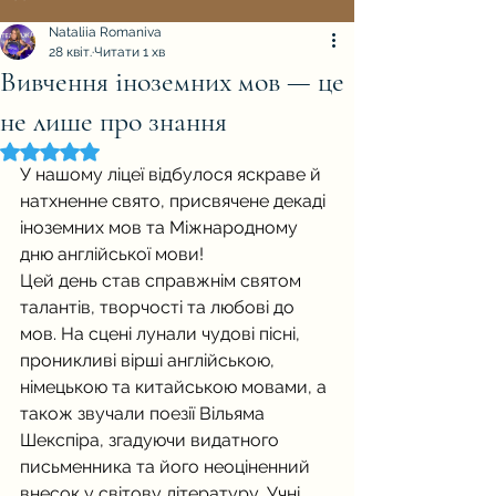
Nataliia Romaniva
28 квіт.
Читати 1 хв
Вивчення іноземних мов — це
не лише про знання
Оцінка: NaN з 5 зірок.
У нашому ліцеї відбулося яскраве й 
натхненне свято, присвячене декаді 
іноземних мов та Міжнародному 
дню англійської мови!
Цей день став справжнім святом 
талантів, творчості та любові до 
мов. На сцені лунали чудові пісні, 
проникливі вірші англійською, 
німецькою та китайською мовами, а 
також звучали поезії Вільяма 
Шекспіра, згадуючи видатного 
письменника та його неоціненний 
внесок у світову літературу. Учні, 