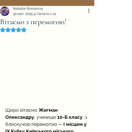
Nataliia Romaniva
30 квіт. 2025 р.
Читати 1 хв
Вітаємо з перемогою!
Оцінка: NaN з 5 зірок.
Щиро вітаємо 
Жигман 
Олександру
, ученицю 
10-Б класу
, з 
блискучою перемогою — 
І місцем у 
ІХ Кубку Київського міського 