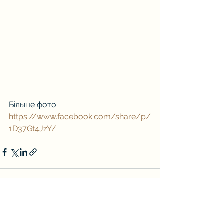
Більше фото: 
https://www.facebook.com/share/p/
1D37Gt4JzY/
Дивитися всі
Останні пости