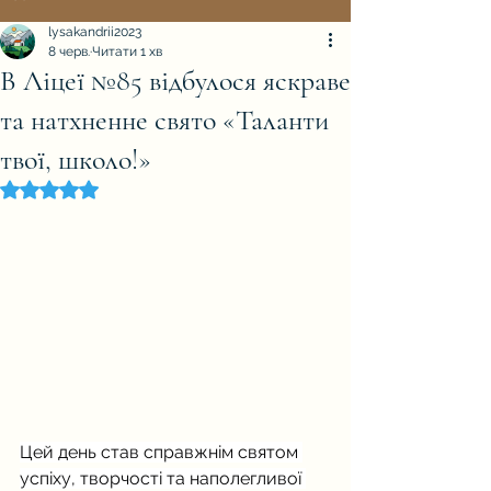
lysakandrii2023
8 черв.
Читати 1 хв
В Ліцеї №85 відбулося яскраве
та натхненне свято «Таланти
твої, школо!»
Оцінка: NaN з 5 зірок.
Цей день став справжнім святом 
успіху, творчості та наполегливої 