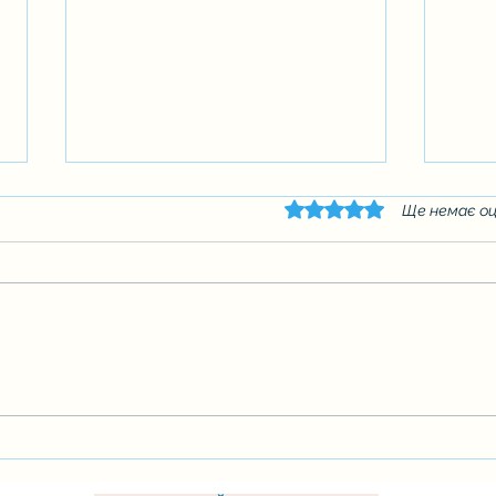
Оцінка: 0 з 5 зірок.
Ще немає оц
Вшанування пам’яті дітей
Неймо
та ві