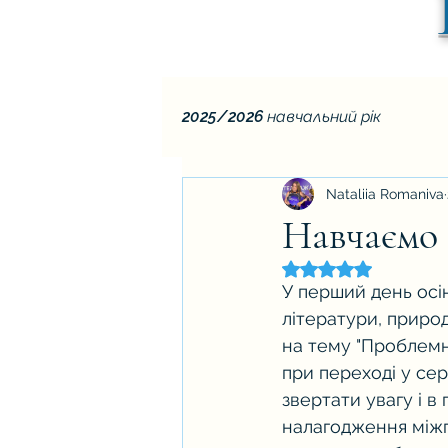
2025/2026 навчальний рік
Nataliia Romaniva
Навчаємо 
Оцінка: NaN з 5 зір
У перший день осін
літератури, приро
на тему "Проблемні
при переході у сер
звертати увагу і в 
налагодження міжпр