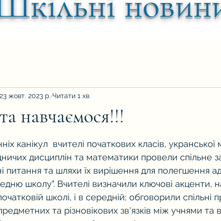
Шкільні новин
23 жовт. 2023 р.
Читати 1 хв
та навчаємося!!!
ок.
ніх канікул  вчителі початкових класів, укранської 
дничих дисциплін та математики провели спільне з
 питання та шляхи їх вирішення для полегшення ада
едню школу". Вчителі визначили ключові акценти, на
початковій школі, і в середній; обговорили спільні 
едметних та різновікових зв'язків між учнями та 