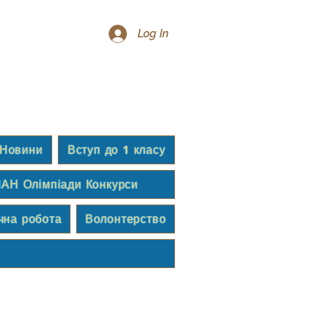
Log In
Новини
Вступ до 1 класу
АН Олімпіади Конкурси
чна робота
Волонтерство