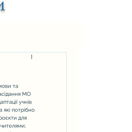
и
мови та 
асідання МО 
птації учнів 
 які потрібно 
проєкти для 
вчителями; 