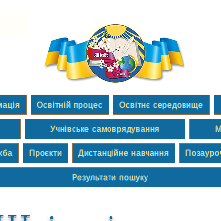
мація
Освітній процес
Освітнє середовище
Учнівське самоврядування
М
жба
Проєкти
Дистанційне навчання
Позауро
Результати пошуку