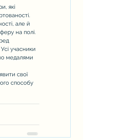
и, які 
ртованості. 
сті, але й 
феру на полі.
ред 
 Усі учасники 
но медалями 
явити свої 
вого способу 