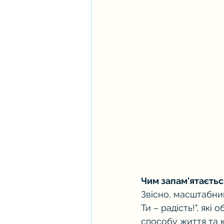
Чим запам'ятаєтьс
Звісно, масштабни
Ти – радість!", які
способу життя та 