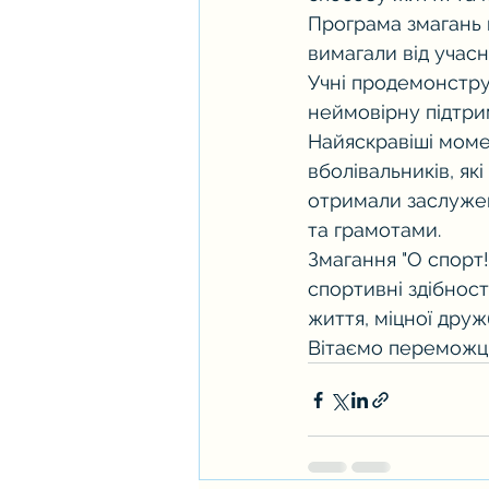
Програма змагань в
вимагали від учасн
Учні продемонстру
неймовірну підтри
Найяскравіші моме
вболівальників, які
отримали заслужен
та грамотами.
Змагання "О спорт!
спортивні здібнос
життя, міцної друж
Вітаємо переможці