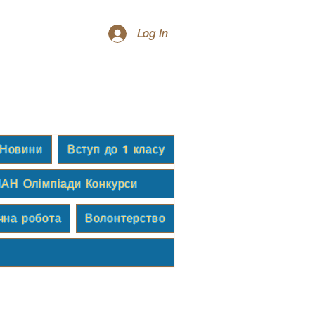
Log In
Новини
Вступ до 1 класу
АН Олімпіади Конкурси
чна робота
Волонтерство