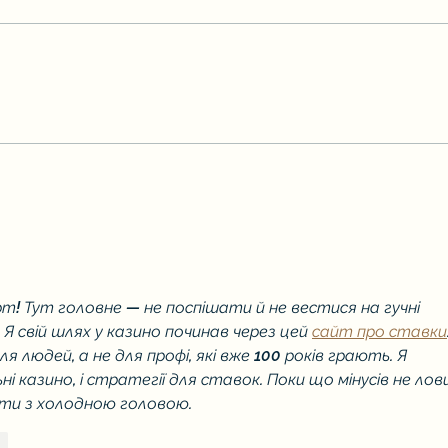
Вшанування пам’яті дітей
Неймо
та ві
т! Тут головне — не поспішати й не вестися на гучні 
 Я свій шлях у казино починав через цей 
сайт про ставки
 людей, а не для профі, які вже 100 років грають. Я 
і казино, і стратегії для ставок. Поки що мінусів не лов
ати з холодною головою.
ти