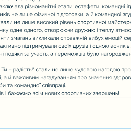
ключала різноманітні етапи: естафети, командні ігр
иків не лише фізичної підготовки, а й командної згу
вали не лише високий рівень спортивної майстерно
мку одне одного, створюючи дружню і теплу атмос
нти змагань викликали справжній вибух емоцій се
 активно підтримували своїх друзів і однокласників.
і подяки за участь, а переможців було нагородже
 Ти – радість!" стали не лише чудовою нагодою про
ті, а й важливим нагадуванням про значення здоро
би та командної співпраці.
в і бажаємо всім нових спортивних звершень!