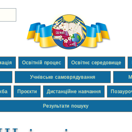
мація
Освітній процес
Освітнє середовище
Учнівське самоврядування
М
жба
Проєкти
Дистанційне навчання
Позауро
Результати пошуку