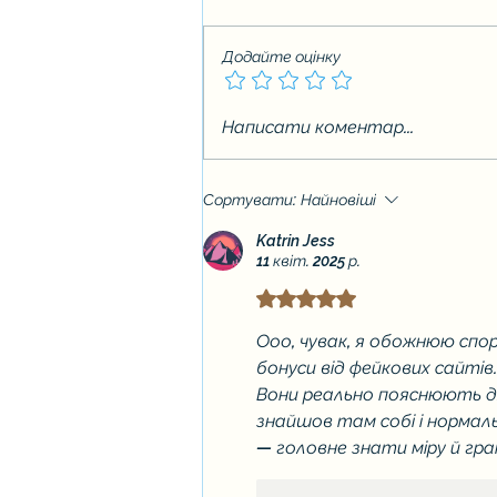
Додайте оцінку
Вступна кампанія 2026
Написати коментар...
Сортувати:
Найновіші
Katrin Jess
11 квіт. 2025 р.
Оцінка: 5 з 5 зірок.
Ооо, чувак, я обожнюю спор
бонуси від фейкових сайтів.
Вони реально пояснюють для
знайшов там собі і нормальн
— головне знати міру й гр
Вподобати
Відповіс