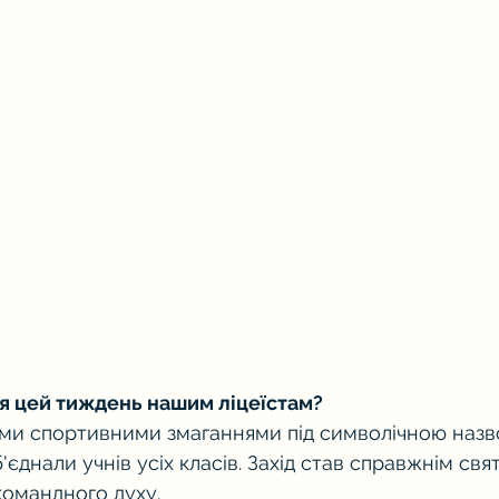
я цей тиждень нашим ліцеїстам?
ми спортивними змаганнями під символічною назво
 об'єднали учнів усіх класів. Захід став справжнім св
командного духу.