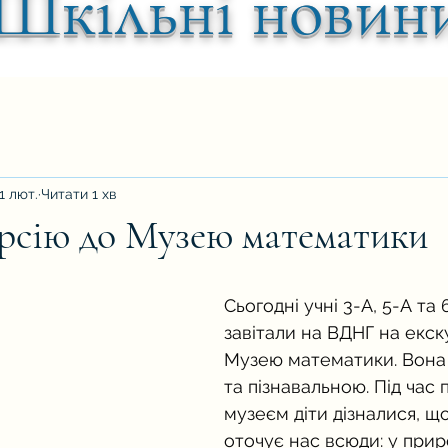
Шкільні новин
1 лют.
Читати 1 хв
рсію до Музею математики
ок.
Сьогодні учні 3-А, 5-А та 
завітали на ВДНГ на екск
Музею математики. Вона 
та пізнавальною. Під час 
музеєм діти дізналися, щ
оточує нас всюди: у приро