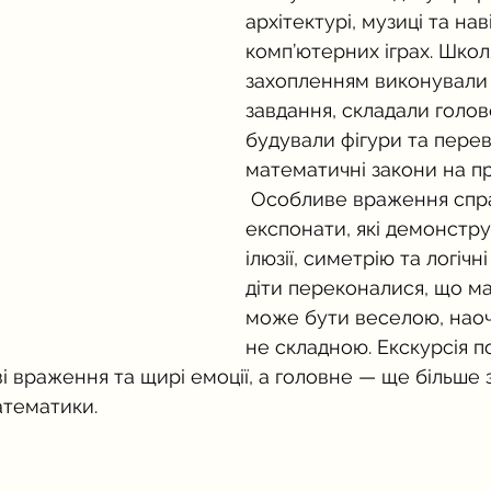
архітектурі, музиці та наві
комп’ютерних іграх. Школя
захопленням виконували 
завдання, складали голов
будували фігури та перев
математичні закони на пр
 Особливе враження спр
експонати, які демонстру
ілюзії, симетрію та логічн
діти переконалися, що м
може бути веселою, наоч
не складною. Екскурсія п
ві враження та щирі емоції, а головне — ще більше 
атематики.