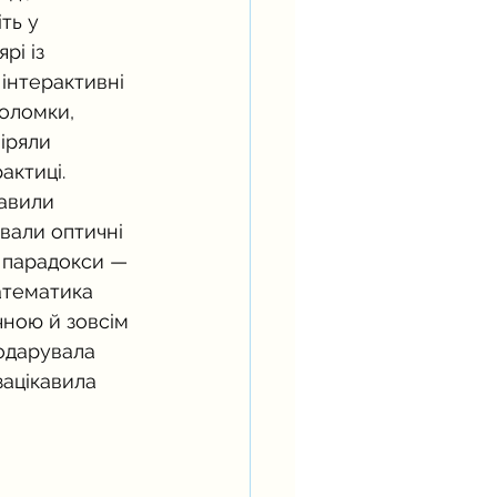
ть у 
рі із 
інтерактивні 
оломки, 
іряли 
актиці. 
авили 
вали оптичні 
і парадокси — 
атематика 
ною й зовсім 
одарувала 
зацікавила 