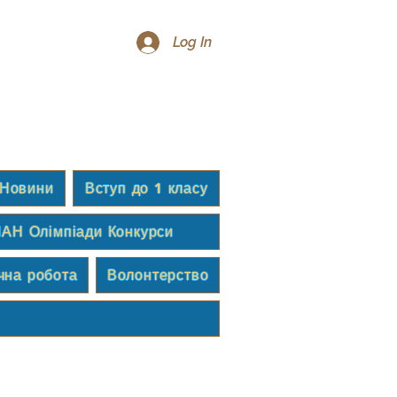
Log In
Новини
Вступ до 1 класу
АН Олімпіади Конкурси
чна робота
Волонтерство