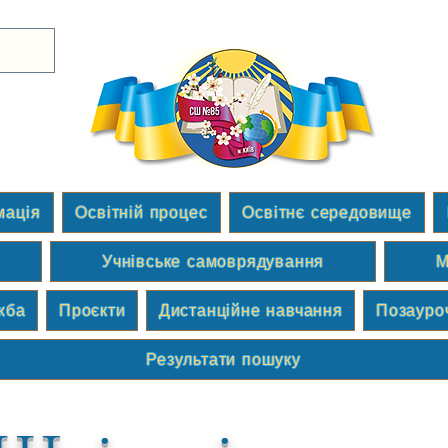
мація
Освітній процес
Освітнє середовище
Учнівське самоврядування
М
жба
Проєкти
Дистанційне навчання
Позауро
Результати пошуку