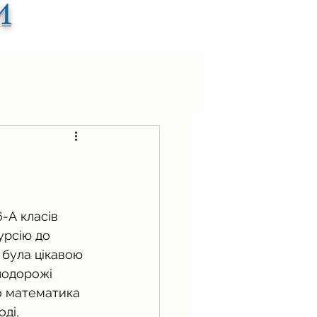
и
6-А класів 
урсію до 
була цікавою 
подорожі 
о математика 
ді, 