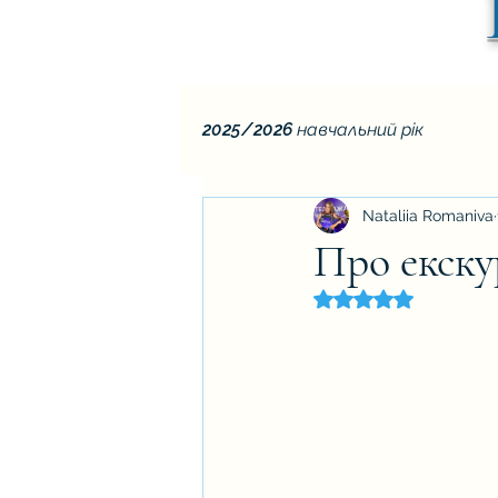
2025/2026 навчальний рік
Nataliia Romaniva
Про екску
Оцінка: NaN з 5 зір