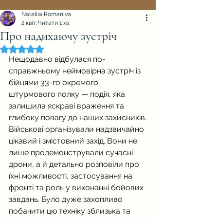
Nataliia Romaniva
2 квіт.
Читати 1 хв
Про надихаючу зустріч
Оцінка: NaN з 5 зірок.
Нещодавно відбулася по-
справжньому неймовірна зустріч із 
бійцями 33-го окремого 
штурмового полку — подія, яка 
залишила яскраві враження та 
глибоку повагу до наших захисників.
Військові організували надзвичайно 
цікавий і змістовний захід. Вони не 
лише продемонстрували сучасні 
дрони, а й детально розповіли про 
їхні можливості, застосування на 
фронті та роль у виконанні бойових 
завдань. Було дуже захопливо 
побачити цю техніку зблизька та 