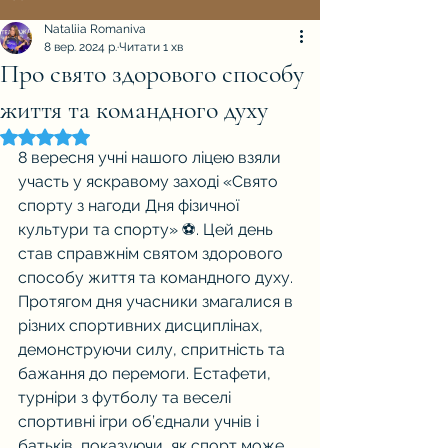
Nataliia Romaniva
8 вер. 2024 р.
Читати 1 хв
Про свято здорового способу
життя та командного духу
Оцінка: NaN з 5 зірок.
8 вересня учні нашого ліцею взяли 
участь у яскравому заході «Свято 
спорту з нагоди Дня фізичної 
культури та спорту» ⚽️. Цей день 
став справжнім святом здорового 
способу життя та командного духу.
Протягом дня учасники змагалися в 
різних спортивних дисциплінах, 
демонструючи силу, спритність та 
бажання до перемоги. Естафети, 
турніри з футболу та веселі 
спортивні ігри об’єднали учнів і 
батьків, показуючи, як спорт може 