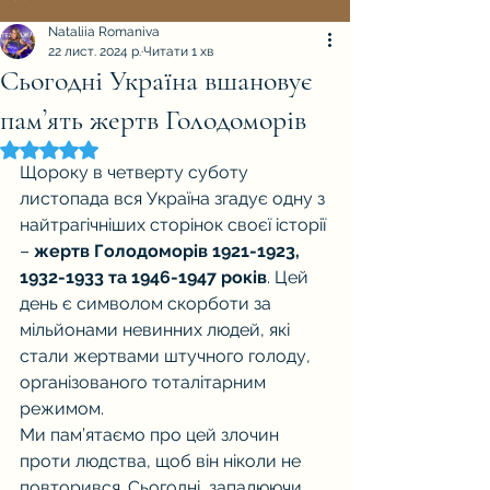
Nataliia Romaniva
22 лист. 2024 р.
Читати 1 хв
Сьогодні Україна вшановує
пам’ять жертв Голодоморів
Оцінка: NaN з 5 зірок.
Щороку в четверту суботу 
листопада вся Україна згадує одну з 
найтрагічніших сторінок своєї історії 
– 
жертв Голодоморів 1921-1923, 
1932-1933 та 1946-1947 років
. Цей 
день є символом скорботи за 
мільйонами невинних людей, які 
стали жертвами штучного голоду, 
організованого тоталітарним 
режимом.
Ми пам’ятаємо про цей злочин 
проти людства, щоб він ніколи не 
повторився. Сьогодні, запалюючи 