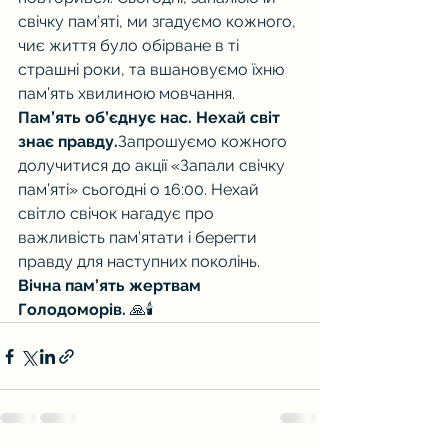
свічку пам’яті, ми згадуємо кожного, 
чиє життя було обірване в ті 
страшні роки, та вшановуємо їхню 
пам’ять хвилиною мовчання.
Пам’ять об’єднує нас. Нехай світ 
знає правду.
Запрошуємо кожного 
долучитися до акції «Запали свічку 
пам’яті» сьогодні о 16:00. Нехай 
світло свічок нагадує про 
важливість пам’ятати і берегти 
правду для наступних поколінь.
Вічна пам’ять жертвам 
Голодоморів.
 🙏🕯️