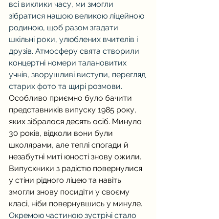
всі виклики часу, ми змогли 
зібратися нашою великою ліцейною 
родиною, щоб разом згадати 
шкільні роки, улюблених вчителів і 
друзів. Атмосферу свята створили 
концертні номери талановитих 
учнів, зворушливі виступи, перегляд 
старих фото та щирі розмови. 
Особливо приємно було бачити 
представників випуску 1985 року, 
яких зібралося десять осіб. Минуло 
30 років, відколи вони були 
школярами, але теплі спогади й 
незабутні миті юності знову ожили. 
Випускники з радістю повернулися 
у стіни рідного ліцею та навіть 
змогли знову посидіти у своєму 
класі, ніби повернувшись у минуле.
Окремою частиною зустрічі стало 