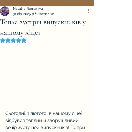
Nataliia Romaniva
31 січ. 2025 р.
Читати 1 хв
Тепла зустріч випускників у
нашому ліцеї
Оцінка: NaN з 5 зірок.
Сьогодні, 1 лютого, в нашому ліцеї 
відбувся теплий й зворушливий 
вечір зустрічей випускників! Попри 