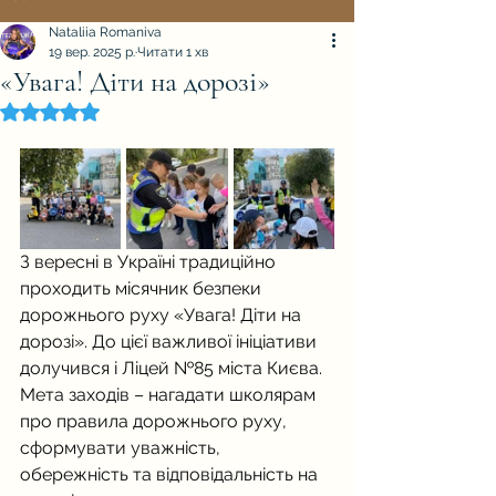
Nataliia Romaniva
19 вер. 2025 р.
Читати 1 хв
«Увага! Діти на дорозі»
Оцінка: NaN з 5 зірок.
З вересні в Україні традиційно 
проходить місячник безпеки 
дорожнього руху «Увага! Діти на 
дорозі». До цієї важливої ініціативи 
долучився і Ліцей №85 міста Києва. 
Мета заходів – нагадати школярам 
про правила дорожнього руху, 
сформувати уважність, 
обережність та відповідальність на 