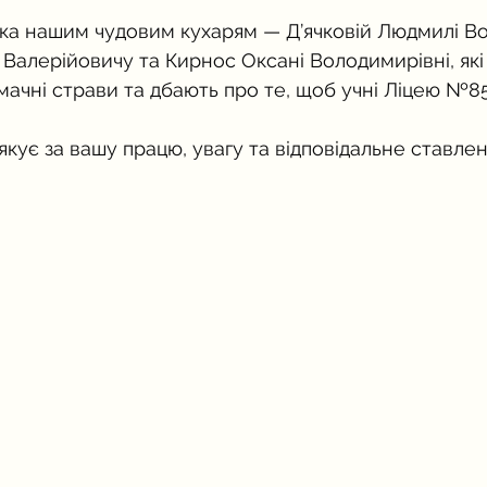
а нашим чудовим кухарям — Д’ячковій Людмилі Во
Валерійовичу та Кирнос Оксані Володимирівні, які
мачні страви та дбають про те, щоб учні Ліцею №8
кує за вашу працю, увагу та відповідальне ставлен