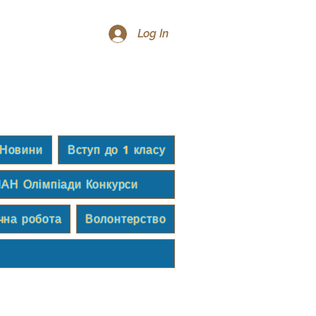
Log In
Новини
Вступ до 1 класу
АН Олімпіади Конкурси
чна робота
Волонтерство