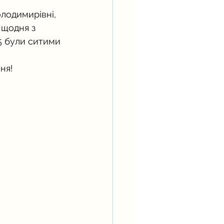
лодимирівні, 
 щодня з 
5 були ситими 
ня!