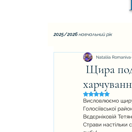
2025/2026 навчальний рік
Nataliia Romaniva
Щира подя
харчуванн
Оцінка: NaN з 5 зір
Висловлюємо щиру
Голосіївської райо
Вєдєрніковій Тетян
Страви настільки с