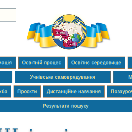
мація
Освітній процес
Освітнє середовище
Учнівське самоврядування
М
жба
Проєкти
Дистанційне навчання
Позауро
Результати пошуку