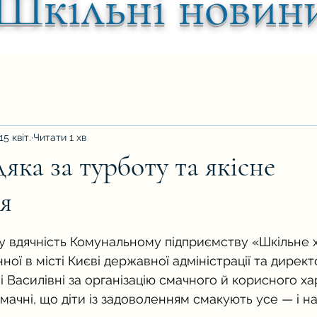
Шкільні новин
15 квіт.
Читати 1 хв
ка за турботу та якісне
я
ок.
 вдячність Комунальному підприємству «Шкільне 
нної в місті Києві державної адміністрації та директ
і Василівні за організацію смачного й корисного х
мачні, що діти із задоволенням смакують усе — і на