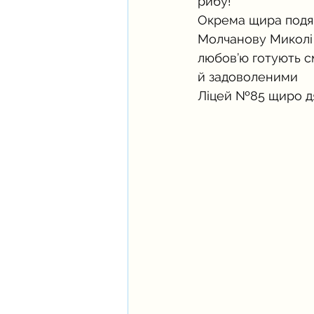
рибу!
Окрема щира подяк
Молчанову Миколі 
любов’ю готують с
й задоволеними
Ліцей №85 щиро дя