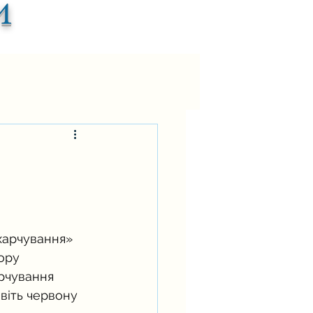
и
харчування» 
ору 
арчування
віть червону 