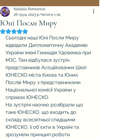
Nataliia Romaniva
26 груд. 2023 р.
Читати 1 хв
Юні Посли Миру
Оцінка: NaN з 5 зірок.
Сьогодні наші Юні Посли Миру 
відвідали Дипломатичну Академію 
України імені Геннадія Удовенка при 
МЗС. Там відбулася зустріч 
представників Асоційованих Шкіл 
ЮНЕСКО міста Києва та Юних 
Послів Миру з представниками 
Національної комісії України у 
справах ЮНЕСКО.
На зустрічі наочно розібрали що 
таке ЮНЕСКО, що входить до 
складу всесвітньої спадщини 
ЮНЕСКО, її обʼєкти в Україні та 
зрозуміли принцип роботи 