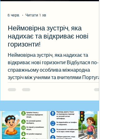
8 черв.
Читати 1 хв
Неймовірна зустріч, яка
надихає та відкриває нові
горизонти!
Неймовірна зустріч, яка надихає та
відкриває нові горизонти! Відбулася по-
справжньому особлива міжнародна
зустріч між учнями та вчителями Португалії
і Ліцею №85 в рамках проєкту ЮНЕСКО.
Це був не просто обмін думками, а щирий
діалог культур, ідей та цінностей, який
об’єднав молодь різних країн. Ми мали
чудову нагоду обговорити надзвичайно
цікаву та актуальну тему, поділитися
власним досвідом, почути різні погляди та
знайти багато спільного, незважаючи на