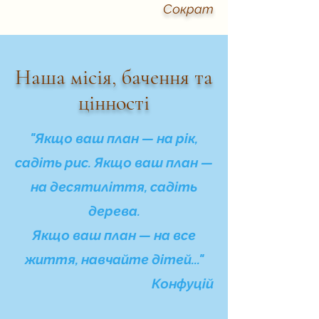
Сократ
Наша місія, бачення та
цінності
"Якщо ваш план — на рік,
садіть рис.
Якщо ваш план —
на десятиліття, садіть
дерева.
Якщо ваш план — на все
життя, навчайте дітей..."
Конфуцій