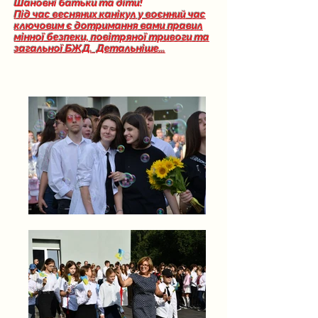
Шановні батьки та діти!
Під час весняних канікул у воєнний час
ключовим є
дотримання вами правил
мінної безпеки, повітряної тривоги та
загальної БЖД. Детальніше...