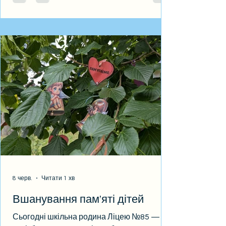
за результатами НМТ? Якщо ви виїхали до
1 жовтня 2025 року, вступаєте за
результатами НМТ та берете участь у
конкурсі на бюджетні місця за квотою-2.
Хто може обрати НМТ або співбесіду?
Якщо ви досі перебуваєте
8 черв.
Читати 1 хв
Вшанування пам’яті дітей
Сьогодні шкільна родина Ліцею №85 —