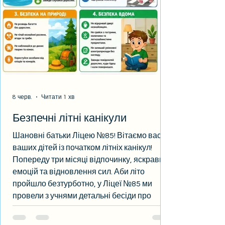
відстані між наши
8 черв.
Читати 1 хв
Безпечні літні канікули
Шановні батьки Ліцею №85! Вітаємо вас і
ваших дітей із початком літніх канікул!
Попереду три місяці відпочинку, яскравих
емоцій та відновлення сил. Аби літо
пройшло безтурботно, у Ліцеї №85 ми
провели з учнями детальні бесіди про
безпеку. Проте без вашої підтримки нам не
обійтися. Будь ласка, будьте для дітей