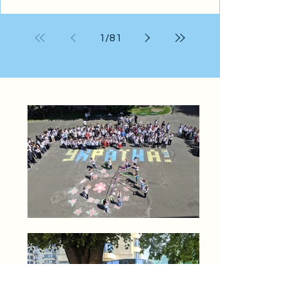
прикладом і щодня нагадуйте їм прості,
але життєво важливі правила: • Дії під час
1
/
81
тривоги: не ігнорувати сирени та одразу
йти в укриття. • Мінна безпека: бачиш
незнайоми