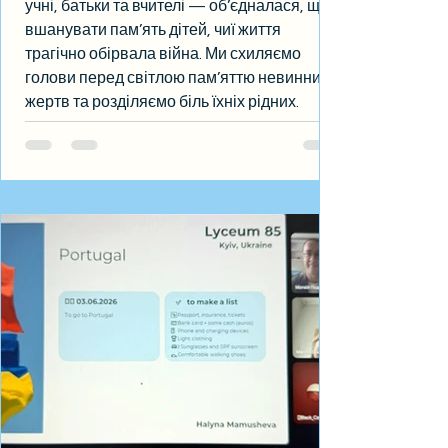
учні, батьки та вчителі — об’єдналася, щоб
вшанувати пам’ять дітей, чиї життя
трагічно обірвала війна. Ми схиляємо
голови перед світлою пам’яттю невинних
жертв та розділяємо біль їхніх рідних.
Кожна дитина мала право на щасливе
дитинство, мрії та майбутнє. На знак
скорботи та пам’яті ми розмістили білі
стрічки та паперових янголят — символи
чистоти дитячих душ і вічної згадки про всіх
дітей, які загинули внаслідок війни. Неха