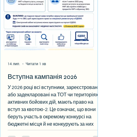
14 лип.
Читати 1 хв
Вступна кампанія 2026
У 2026 році всі вступники, зареєстровані
або задекларовані на ТОТ чи територіях
активних бойових дій, мають право на
вступ за квотою-2. Це означає, що вони
беруть участь в окремому конкурсі на
бюджетні місця й не конкурують за них
разом з іншими вступниками. Хто вступає