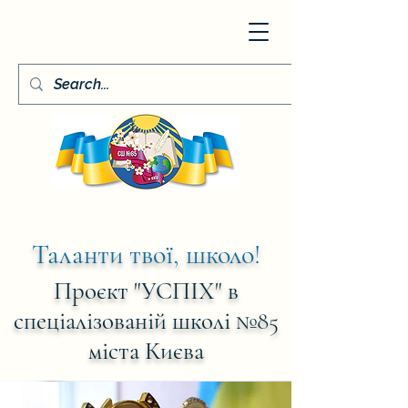
Таланти твої, школо!
Проєкт "УСПІХ"
в
спеціалізованій школі №85
міста Києва