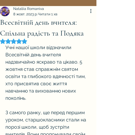
Nataliia Romaniva
8 жовт. 2023 р.
Читати 1 хв
Всесвітній день вчителя:
Спільна радість та Подяка
Оцінка: NaN з 5 зірок.
Учні нашої школи відзначили 
Всесвітній день вчителя 
надзвичайно яскраво та цікаво. 5 
жовтня став справжнім святом 
освіти та глибокого вдячності тим, 
хто присвятив своє життя 
навчанню та вихованню нових 
поколінь.
З самого ранку, ще перед першим 
уроком, старшокласники стали на 
порозі школи, щоб зустріти 
вчителів. Вони пропонували своїм 