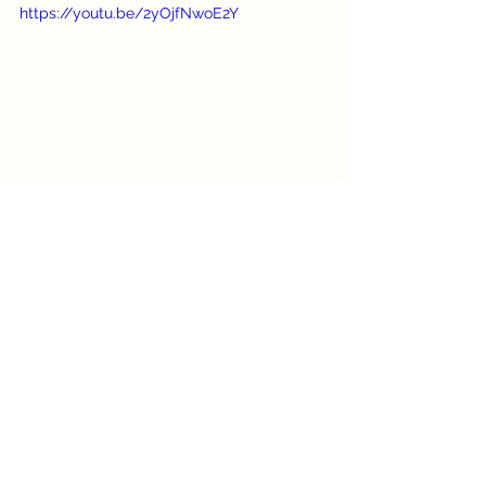
https://youtu.be/2yOjfNwoE2Y
Дивитися всі
Останні пости