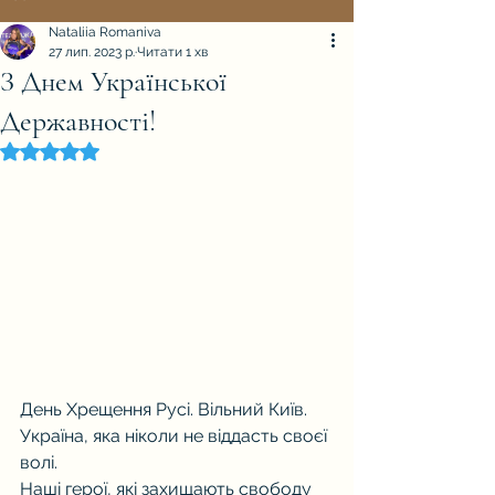
Nataliia Romaniva
27 лип. 2023 р.
Читати 1 хв
З Днем Української
Державності!
Оцінка: NaN з 5 зірок.
День Хрещення Русі. Вільний Київ. 
Україна, яка ніколи не віддасть своєї 
волі. 
Наші герої, які захищають свободу 