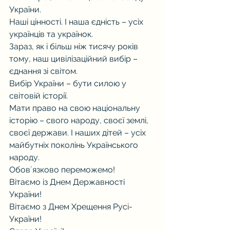
України. 
Наші цінності. І наша єдність – усіх 
українців та українок.
Зараз, як і більш ніж тисячу років 
тому, наш цивілізаційний вибір – 
єднання зі світом. 
Вибір України – бути силою у 
світовій історії.
Мати право на свою національну 
історію – свого народу, своєї землі, 
своєї держави. І наших дітей – усіх 
майбутніх поколінь Українського 
народу. 
Обовʼязково переможемо!
Вітаємо із Днем Державності 
України! 
Вітаємо з Днем Хрещення Русі-
України! 