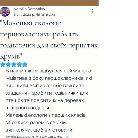
Nataliia Romaniva
8 січ. 2024 р.
Читати 1 хв
"Маленькі екологи:
першокласники роблять
годівнички для своїх пернатих
друзів"
Оцінка: NaN з 5 зірок.
В нашій школі відбулася неймовірна 
ініціатива з боку першокласників, які 
вирішили взяти на себе важливе 
завдання – зробити годівнички для 
пташок та повісити їх на деревах 
шкільного подвір'я.
Маленькі екологи з перших класів 
зібралися разом із своїми 
вчителями, щоб виготовити 
годівнички з різноманітних 