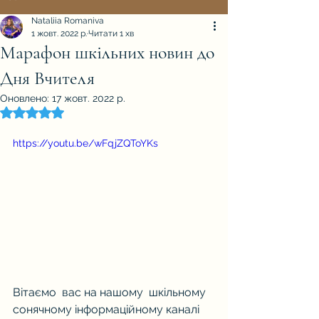
Nataliia Romaniva
1 жовт. 2022 р.
Читати 1 хв
Марафон шкільних новин до
Дня Вчителя
Оновлено:
17 жовт. 2022 р.
Оцінка: NaN з 5 зірок.
https://youtu.be/wFqjZQToYKs
Вітаємо  вас на нашому  шкільному 
сонячному інформаційному каналі 