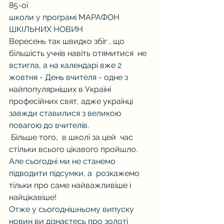
85-ої 
школи у програмі МАРАФОН 
ШКІЛЬНИХ НОВИН
Вересень так швидко збіг , що 
більшість учнів навіть отямитися  не 
встигла, а на календарі вже 2 
жовтня - День вчителя - одне з 
найпопулярніших в Україні 
професійних свят, адже українці 
завжди ставилися з великою 
повагою до вчителів. 
 Більше того,  в школі за цей  час 
стільки всього цікавого пройшло. 
Але сьогодні ми не станемо 
підводити підсумки, а  розкажемо 
тільки про саме найважливіше і 
найцікавіше! 
Отже у сьогоднішньому випуску 
новин ви дізнаєтесь про золоті 