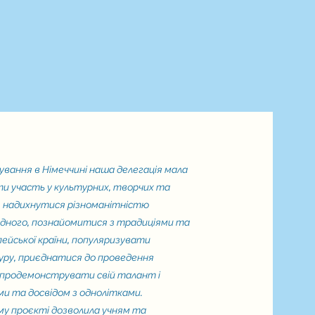
ання в Німеччині наша делегація мала
и участь у культурних, творчих та
х, надихнутися різноманітністю
одного, познайомитися з традиціями та
ейської країни, популяризувати
туру, приєднатися до проведення
 продемонструвати свій талант і
ми та досвідом з однолітками.
 проєкті дозволила учням та