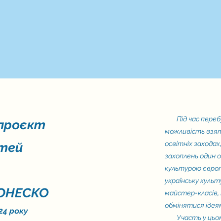
Під час перебув
 проєкт
можливість взят
освітніх захода
ітей
захоплень один 
культурою європ
українську куль
 ЮНЕСКО
майстер-класів,
обмінятися ідея
024 року
Участь у цьому