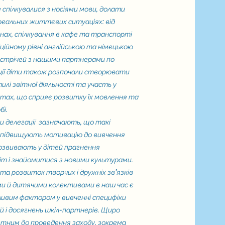
спілкувалися з носіями мови, долати
 реальних життєвих ситуаціях: від
нах, спілкування в кафе та транспорті
фіційному рівні англійською та німецькою
устрічей з нашими партнерами по
ції діти також розпочали створювати
тилі звітної діяльності та участь у
тах, що сприяє розвитку їх мовлення та
бі.
делегації зазначають, що такі
 підвищують мотивацію до вивчення
розвивають у дітей прагнення
іт і знайомитися з новими культурами.
та розвиток творчих і дружніх зв’язків
ми й дитячими колективами в наш час є
ливим фактором у вивченні специфіки
й і досягнень шкіл-партнерів. Щиро
четним до проведення заходу, зокрема