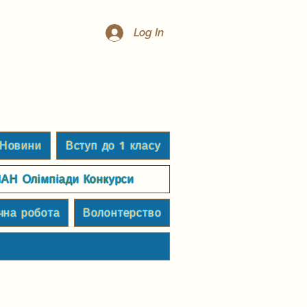
Log In
Новини
Вступ до 1 класу
АН Олімпіади Конкурси
чна робота
Волонтерство