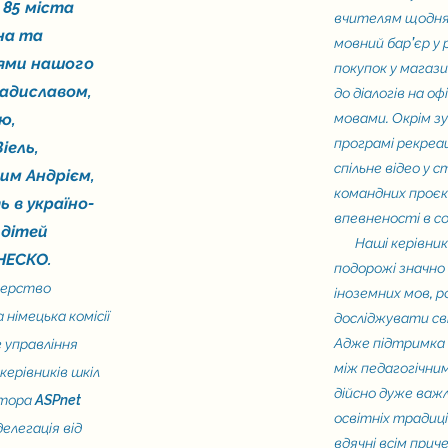
 85 міста
вчителям щодня 
на та
мовний бар’єр у
нями нашого
покупок у магази
адиславом,
до діалогів на о
ю,
мовами. Окрім з
програмі рекреа
іель,
спільне відео у с
им Андрієм,
командних проєк
 в україно-
впевненості в со
 дітей
Наші керівники 
НЕСКО.
подорожі значно
терство
іноземних мов, 
 німецька комісії
досліджувати св
Адже підтримка 
 управління
між педагогічни
керівників шкіл
дійсно дуже важ
тора ASPnet
освітніх традиці
елегація від
вдячні всім при