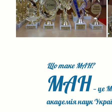
Що таке МАН?
МАН
— це 
академія наук Укра