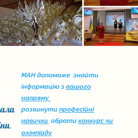
МАН допоможе знайти
інформацію з
вашого
напряму
Мала
розвинути
професійні
навички
обрати
конкурс чи
їни
.
олімпіаду