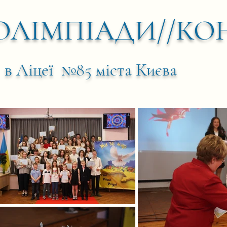
 ОЛІМПІАДИ//КО
в Ліцеї №85 міста Києва