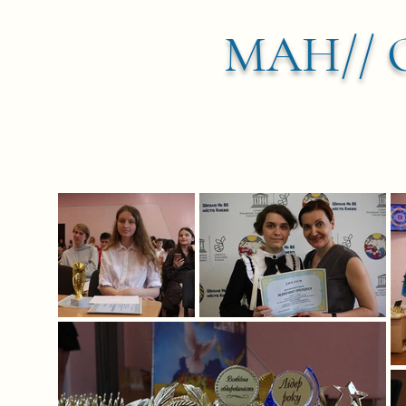
МАН//