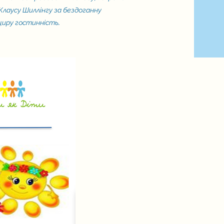
 Клаусу Шиллінгу за бездоганну
щиру гостинність.