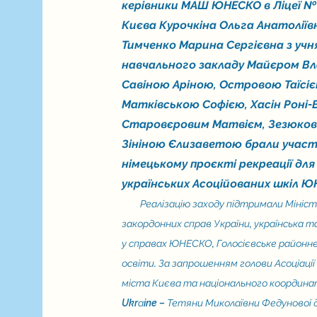
керівники МАШ ЮНЕСКО в Ліцеї №
Києва Курочкіна Ольга Анатоліїв
Тимченко Марина Сергієвна з уч
навчального закладу Майєром Вл
Савіною Аріною, Островою Таїсіє
Матківською Софією, Хасін Роні-В
Старовєровим Матвієм, Зезюков
Зініною Єлизаветою брали участь
німецькому проєкті рекреації для
українських Асоційованих шкіл Ю
Реалізацію заходу підтримали Мініс
закордонних справ України, українська та
у справах ЮНЕСКО, Голосієвське районне
освіти. За запрошенням голови Асоціації 
міста Києва та національного координа
Ukrаine – Тетяни Миколаївни Федунової д