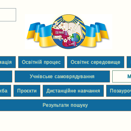
мація
Освітній процес
Освітнє середовище
Учнівське самоврядування
М
жба
Проєкти
Дистанційне навчання
Позауро
Результати пошуку